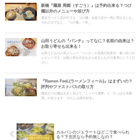
新橋『麺屋 周郷（すごう）』は予約出来る？つけ
麺以外のメニューや並び方
最近ラーメン店の中でも「つけ麺」を扱う店が一気に増えました。
それだけでなく、「つけ麺」一本...
山田うどんの『パンチ』ってなに？名前の由来は？
お取り寄せも出来る！
山田うどんの人気メニュー『パンチ』の名前の由来や、食べ比べの
レビューです。お取り寄せ方法もまとめましたので参考にしてくだ
さい。
『Ramen FeeL(ラーメンフィール)』はまずいの？
評判やファストパスの取り方
最近のつけ麺は大きく分けて「こってり濃厚」と「さっぱり淡麗
系」があります。 わたしは両方好き...
カルパシのジェラートはどこで食べられ
る？下北沢なら予約無しなの？