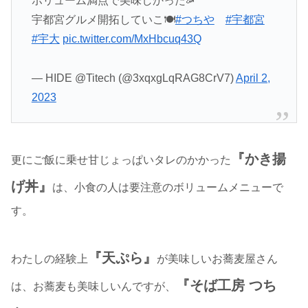
ボリューム満点で美味しかった🦐
宇都宮グルメ開拓していこ🍽️
#つちや
#宇都宮
#宇大
pic.twitter.com/MxHbcuq43Q
— HIDE @Titech (@3xqxgLqRAG8CrV7)
April 2,
2023
『かき揚
更にご飯に乗せ甘じょっぱいタレのかかった
げ丼』
は、小食の人は要注意のボリュームメニューで
す。
『天ぷら』
わたしの経験上
が美味しいお蕎麦屋さん
『そば工房 つち
は、お蕎麦も美味しいんですが、