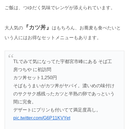
ご飯は、つゆだく気味でレンゲが添えられています。
『カツ丼』
大人気の
はもちろん、お蕎麦も食べたいと
いう人にはお得なセットメニューもあります。
TLでみて気になってた宇都宮市峰にある そば工
房つちや に初訪問
カツ丼セット1,250円
そばもうまいがカツ丼がヤバイ。濃いめの味付け
のサクサク感残ったカツと半熟の卵であっという
間に完食。
デザートにプリンも付いてて満足度高し。
pic.twitter.com/G6P11KVYet