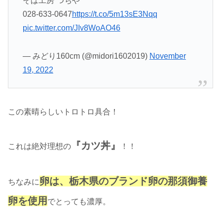
そば工房 つちや
028-633-0647
https://t.co/5m13sE3Nqq
pic.twitter.com/JIv8WoAO46
— みどり160cm (@midori1602019)
November
19, 2022
この素晴らしいトロトロ具合！
『カツ丼』
これは絶対理想の
！！
卵は、栃木県のブランド卵の那須御養
ちなみに
卵を使用
でとっても濃厚。