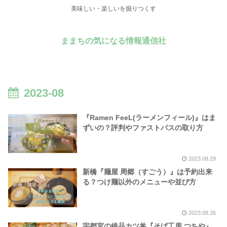
美味しい・楽しいを掘りつくす
ままちの気になる情報通信社
2023-08
『Ramen FeeL(ラーメンフィール)』はま
ずいの？評判やファストパスの取り方
2023.08.29
新橋『麺屋 周郷（すごう）』は予約出来
る？つけ麺以外のメニューや並び方
2023.08.26
宇都宮の絶品カツ丼『そば工房 つちや』