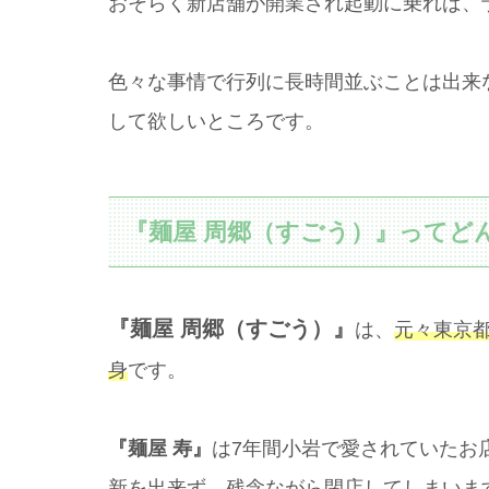
おそらく新店舗が開業され起動に乗れば、
色々な事情で行列に長時間並ぶことは出来
して欲しいところです。
『麺屋 周郷（すごう）』ってど
『麺屋 周郷（すごう）』
は、
元々東京
身
です。
『麺屋 寿』
は7年間小岩で愛されていたお
新を出来ず、残念ながら閉店してしまいま