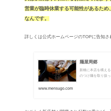
営業が臨時休業する可能性があるため
なんです。
詳しくは公式ホームページのTOPに告知
麺屋周郷
新橋に本店を構える
のつけ麺を取り扱っ
www.mensugo.com