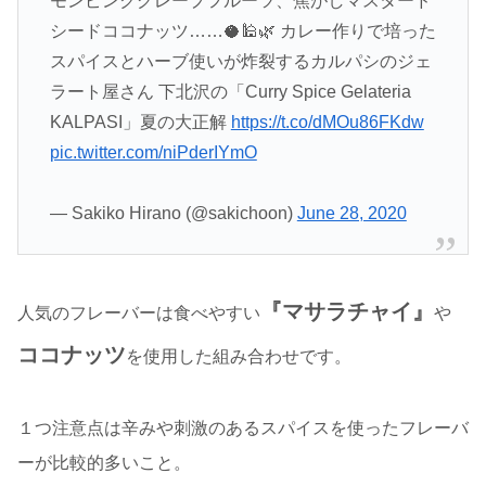
モンピンクグレープフルーツ、焦がしマスタード
シードココナッツ……🥥🕌🌿 カレー作りで培った
スパイスとハーブ使いが炸裂するカルパシのジェ
ラート屋さん 下北沢の「Curry Spice Gelateria
KALPASI」夏の大正解
https://t.co/dMOu86FKdw
pic.twitter.com/niPderIYmO
— Sakiko Hirano (@sakichoon)
June 28, 2020
『マサラチャイ』
人気のフレーバーは食べやすい
や
ココナッツ
を使用した組み合わせです。
１つ注意点は辛みや刺激のあるスパイスを使ったフレーバ
ーが比較的多いこと。