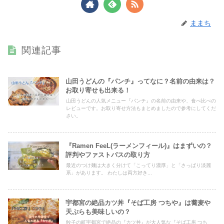
ままち
関連記事
山田うどんの『パンチ』ってなに？名前の由来は？
お取り寄せも出来る！
山田うどんの人気メニュー『パンチ』の名前の由来や、食べ比べの
レビューです。お取り寄せ方法もまとめましたので参考にしてくだ
さい。
『Ramen FeeL(ラーメンフィール)』はまずいの？
評判やファストパスの取り方
最近のつけ麺は大きく分けて「こってり濃厚」と「さっぱり淡麗
系」があります。 わたしは両方好き...
宇都宮の絶品カツ丼『そば工房 つちや』は蕎麦や
天ぷらも美味しいの？
餃子の町宇都宮で絶品の『カツ丼』が大人気な『そば工房 つち