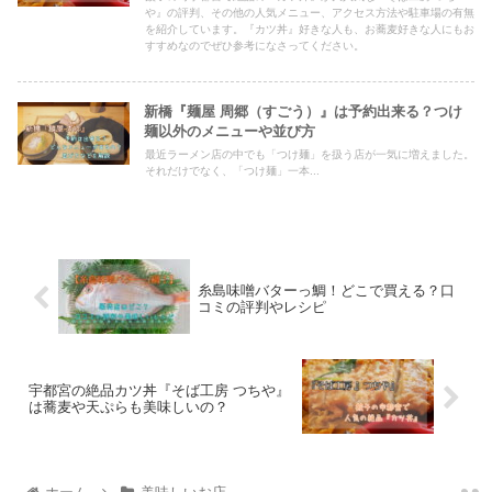
や』の評判、その他の人気メニュー、アクセス方法や駐車場の有無
を紹介しています。『カツ丼』好きな人も、お蕎麦好きな人にもお
すすめなのでぜひ参考になさってください。
新橋『麺屋 周郷（すごう）』は予約出来る？つけ
麺以外のメニューや並び方
最近ラーメン店の中でも「つけ麺」を扱う店が一気に増えました。
それだけでなく、「つけ麺」一本...
糸島味噌バターっ鯛！どこで買える？口
コミの評判やレシピ
宇都宮の絶品カツ丼『そば工房 つちや』
は蕎麦や天ぷらも美味しいの？