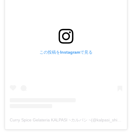
この投稿をInstagramで見る
Curry Spice Gelateria KALPASI ~カルパシ ~(@kalpasi_shimokitazawa)がシェアした投稿